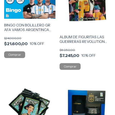
BINGO CON BOLILLERO GR
AFA VAMOS ARGENTINCA
COD 57491
ALBUM DE FIGURITAS LAS
$24.000,00
GUERRERAS REVOLUTION
$21.600,00
10
% OFF
COD A-KPOP
$8.050,00
$7.245,00
10
% OFF