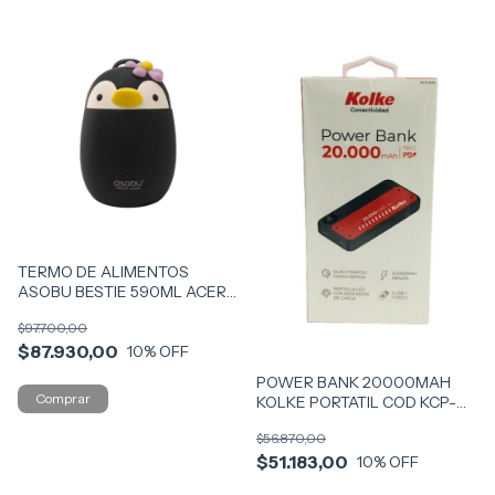
TERMO DE ALIMENTOS
ASOBU BESTIE 590ML ACERO
COD FC43-PENG
$97.700,00
$87.930,00
10
% OFF
POWER BANK 20000MAH
KOLKE PORTATIL COD KCP-
635
$56.870,00
$51.183,00
10
% OFF