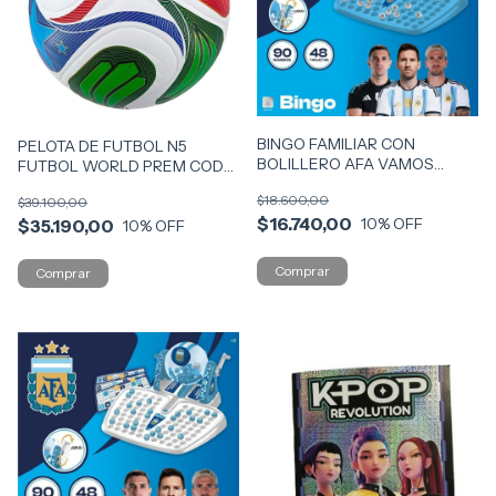
BINGO FAMILIAR CON
PELOTA DE FUTBOL N5
BOLILLERO AFA VAMOS
FUTBOL WORLD PREM COD
ARGENTINCA COD 57490
57198
$18.600,00
$39.100,00
$16.740,00
10
% OFF
$35.190,00
10
% OFF