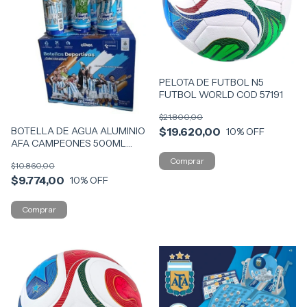
PELOTA DE FUTBOL N5
FUTBOL WORLD COD 57191
$21.800,00
BOTELLA DE AGUA ALUMINIO
$19.620,00
10
% OFF
AFA CAMPEONES 500ML
CLIKER COD AF034
$10.860,00
$9.774,00
10
% OFF