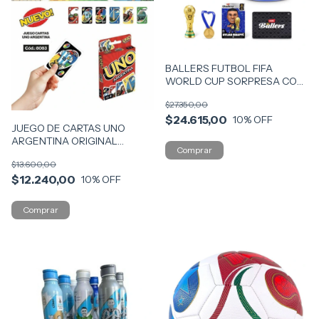
BALLERS FUTBOL FIFA
WORLD CUP SORPRESA COD
7890
$27.350,00
$24.615,00
10
% OFF
JUEGO DE CARTAS UNO
ARGENTINA ORIGINAL
MATTEL COD 8083
$13.600,00
$12.240,00
10
% OFF