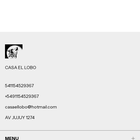
CASA EL LOBO
541154529367
+5491154529367
casaellobo@hotmail.com
AV JUJUY 1274
MENU