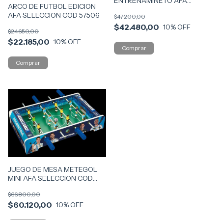
ENTRENAMINETO AFA
ARCO DE FUTBOL EDICION
SELECCION COD 57502
AFA SELECCION COD 57506
$47.200,00
$42.480,00
10
% OFF
$24.650,00
$22.185,00
10
% OFF
JUEGO DE MESA METEGOL
MINI AFA SELECCION COD
57718
$66.800,00
$60.120,00
10
% OFF