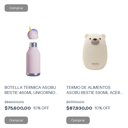
BOTELLA TERMICA ASOBU
TERMO DE ALIMENTOS
BESTIE 460ML UNICORNIO
ASOBU BESTIE 590ML ACERO
COD SBV44-UNI
COD FC43-BEAR
$84.000,00
$97.700,00
$75.600,00
$87.930,00
10
% OFF
10
% OFF