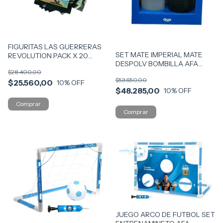
FIGURITAS LAS GUERRERAS
SET MATE IMPERIAL MATE
REVOLUTION PACK X 20
DESPOLV BOMBILLA AFA
SOBRES COD F-KPOP
QUO COD 7076
$28.400,00
$53.650,00
$25.560,00
10
% OFF
$48.285,00
10
% OFF
JUEGO ARCO DE FUTBOL SET