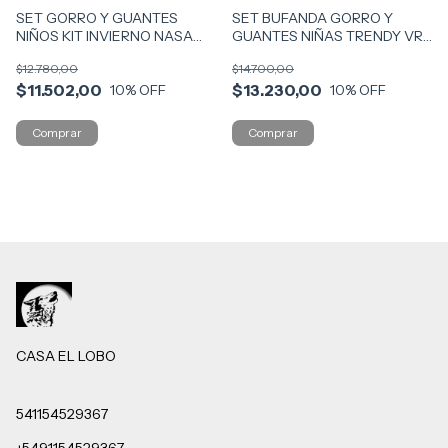
SET GORRO Y GUANTES
SET BUFANDA GORRO Y
NIÑOS KIT INVIERNO NASA
GUANTES NIÑAS TRENDY VR1
VR3 13927 GRIS
13921 ROSA
$12.780,00
$14.700,00
$11.502,00
$13.230,00
10
% OFF
10
% OFF
CASA EL LOBO
541154529367
+5491154529367