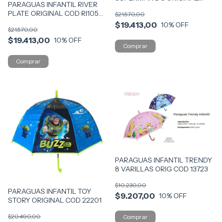
PARAGUAS INFANTIL RIVER
NEW COD 4973
PLATE ORIGINAL COD RI105
$21.570,00
(RI330)
$19.413,00
10
% OFF
$21.570,00
$19.413,00
10
% OFF
PARAGUAS INFANTIL TRENDY
8 VARILLAS ORIG COD 13723
$10.230,00
PARAGUAS INFANTIL TOY
$9.207,00
10
% OFF
STORY ORIGINAL COD 22201
$20.490,00