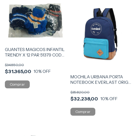
GUANTES MAGICOS INFANTIL
TRENDY X 12 PAR 51379 COD
7756
$34.850,00
$31.365,00
10
% OFF
MOCHILA URBANA PORTA
NOTEBOOK EVERLAST ORIG
VR1 21486 AZ
$35.820,00
$32.238,00
10
% OFF