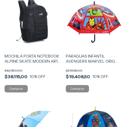
MOCHILA PORTA NOTEBOOK
PARAGUAS INFANTIL
ALPINE SKATE MODERN AR1
AVENGERS MARVEL ORIG
13697 NG
COD SP981 (SP967)
$42.350,00
$21.565,00
$38.115,00
$19.408,50
10
% OFF
10
% OFF