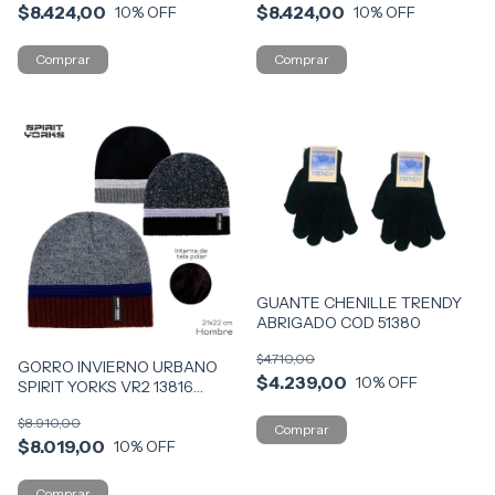
$8.424,00
$8.424,00
10
% OFF
10
% OFF
GUANTE CHENILLE TRENDY
ABRIGADO COD 51380
$4.710,00
GORRO INVIERNO URBANO
$4.239,00
10
% OFF
SPIRIT YORKS VR2 13816
NEGRO CON NG
$8.910,00
$8.019,00
10
% OFF