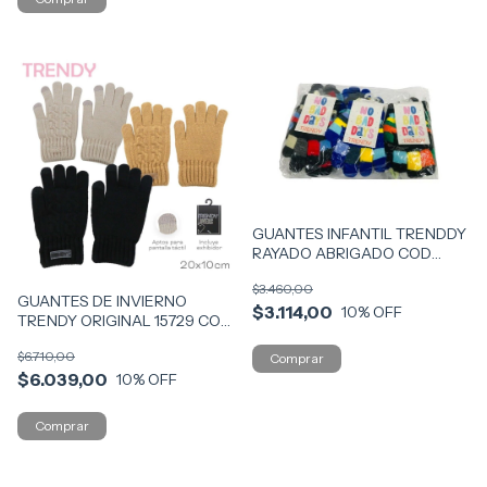
GUANTES INFANTIL TRENDDY
RAYADO ABRIGADO COD
51140
$3.460,00
GUANTES DE INVIERNO
$3.114,00
10
% OFF
TRENDY ORIGINAL 15729 COD
15732
$6.710,00
$6.039,00
10
% OFF