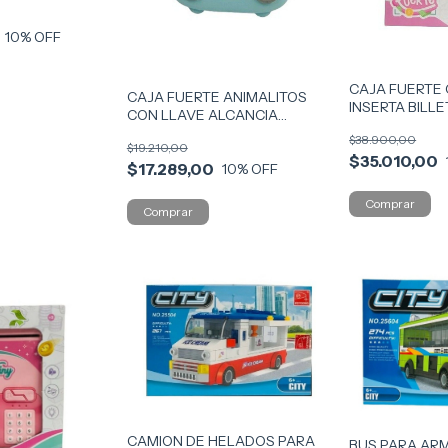
S TY1021 COD
10
% OFF
CAJA FUERTE
CAJA FUERTE ANIMALITOS
INSERTA BILL
CON LLAVE ALCANCIA
66068 (54527
MUSICAL COD 55664
$38.900,00
$19.210,00
$35.010,00
$17.289,00
10
% OFF
CAMION DE HELADOS PARA
BUS PARA AR