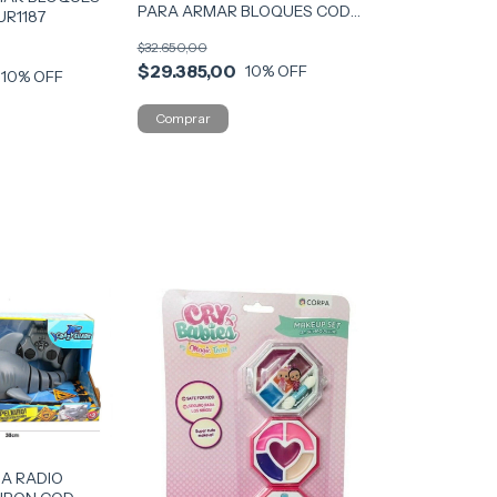
PARA ARMAR BLOQUES COD
UR1187
CKSUR1192
$32.650,00
$29.385,00
10
% OFF
10
% OFF
A RADIO