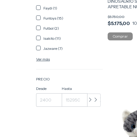
DINOSAURIO 
APRETABLE N
Faydi (1)
$5.750,00
Funtoys (15)
$5.175,00
1
Futbol (2)
Isakito (11)
Jazware (7)
Ver más
PRECIO
Desde
Hasta