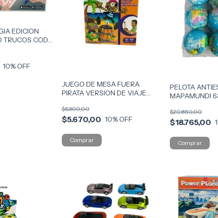
GIA EDICION
0 TRUCOS COD
10
% OFF
JUEGO DE MESA FUERA
PELOTA ANTIE
PIRATA VERSION DE VIAJE
MAPAMUNDI 6
COD 7987
12 COD PAGT
$6.300,00
$20.850,00
$5.670,00
10
% OFF
$18.765,00