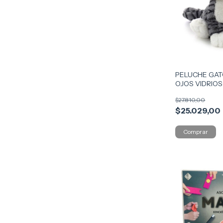
PELUCHE GA
OJOS VIDRIO
3972 GATO GR
$27.810,00
$25.029,00