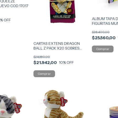
SQUEEZE
UEVO COD 17017
ALBUM TAPA 
0
% OFF
FIGURITAS MU
COD ATDU
$28.400,00
$25.560,00
CARTAS EXTENS DRAGON
BALL Z PACK X20 SOBRES
COD DSOB
$24.380,00
$21.942,00
10
% OFF