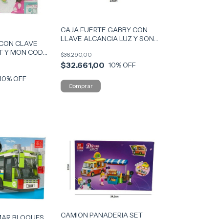
CAJA FUERTE GABBY CON
LLAVE ALCANCIA LUZ Y SON
 CON CLAVE
COD 55397
ET Y MON COD
$36.290,00
)
$32.661,00
10
% OFF
10
% OFF
CAMION PANADERIA SET
MAR BLOQUES