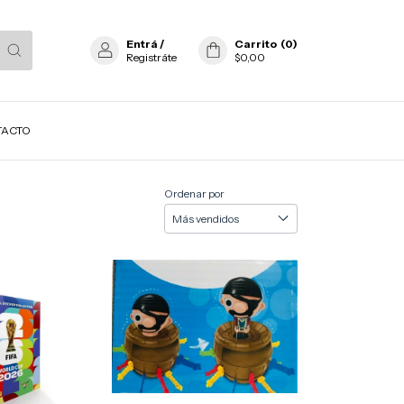
Entrá
/
Carrito
(
0
)
Registráte
$0,00
TACTO
Ordenar por