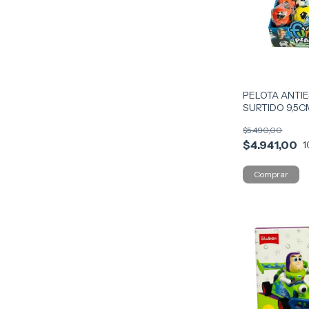
PELOTA ANTI
SURTIDO 9,5C
55249
$5.490,00
$4.941,00
1