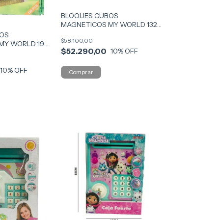
BLOQUES CUBOS
MAGNETICOS MY WORLD 132
PZAS TB09 COD SX-87
BOS
$58.100,00
MY WORLD 198
$52.290,00
10
% OFF
D SX1001
10
% OFF