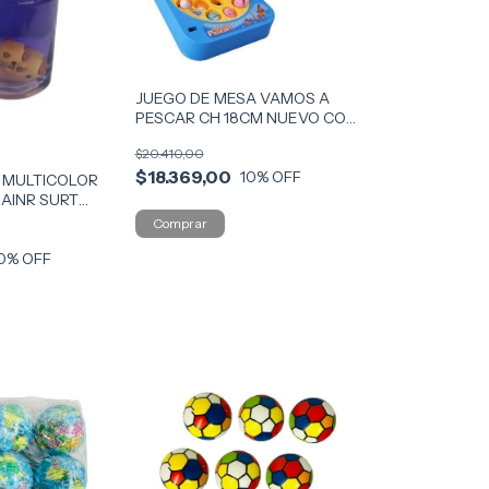
JUEGO DE MESA VAMOS A
PESCAR CH 18CM NUEVO COD
7469
$20.410,00
$18.369,00
10
% OFF
 MULTICOLOR
AINR SURT
4050
0
% OFF