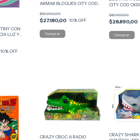
ARMAR BLOQUES CITY COD
CITY COD CKS
CKSUR1184
$30.200,00
$32.100,00
$27.180,00
10
% OFF
$28.890,00
 TINY CON
IA LUZ Y
55428
10
% OFF
CRAZY SHARK 
CRAZY CROC A RADIO