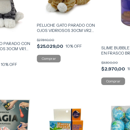
PELUCHE GATO PARADO CON
OJOS VIDRIOSOS 30CM VR2
3972 GATO RUB
$27.810,00
TO PARADO CON
$25.029,00
10
% OFF
SLIME BUBBLE
SOS 30CM VR1
EN FRASCO BR
I
511904 COD 1
$3.300,00
10
% OFF
$2.970,00
1