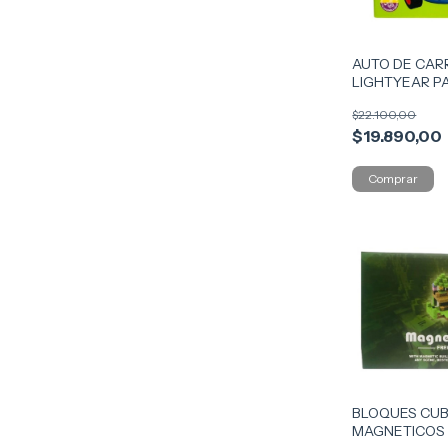
AUTO DE CAR
LIGHTYEAR P
COD IKDIS059
$22.100,00
$19.890,00
BLOQUES CU
MAGNETICOS