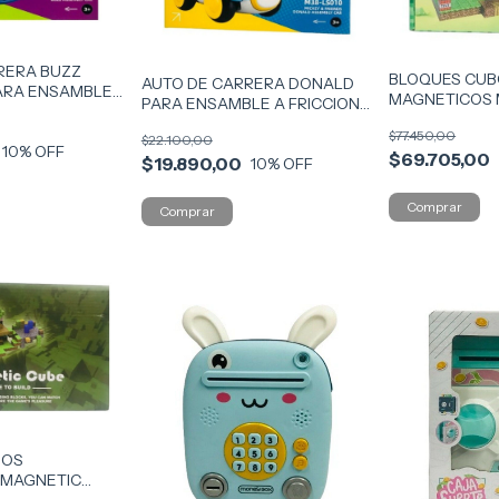
RERA BUZZ
BLOQUES CU
AUTO DE CARRERA DONALD
ARA ENSAMBLE
MAGNETICOS 
PARA ENSAMBLE A FRICCION
PZAS TB08 CO
COD IKDIS057
$77.450,00
$22.100,00
10
% OFF
$69.705,00
$19.890,00
10
% OFF
BOS
 MAGNETIC