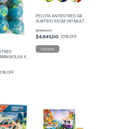
PELOTA ANTIESTRES GR
SURTIDO 9,5CM VR1 MULT
55250
$5.490,00
$4.941,00
10
% OFF
STRES
3MM BOLSA X
10
% OFF