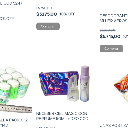
L COD 5247
$5.750,00
$5.175,00
10
% OFF
DESODORANT
10
% OFF
MUJER AEROS
2467
$6.350,00
$5.715,00
10
NECESER CIEL MAGIC CON
PERFUME 50ML + DEO COD
LLA PACK X 12
6674-7
1140
UNAS POSTIZ
$42.940,00