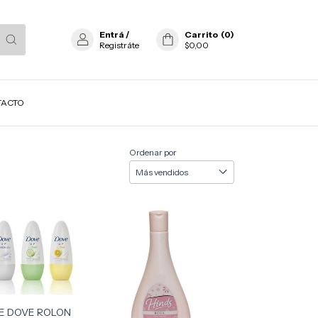
Entrá
/
Carrito
(
0
)
Registráte
$0,00
TACTO
Ordenar por
E DOVE ROLON