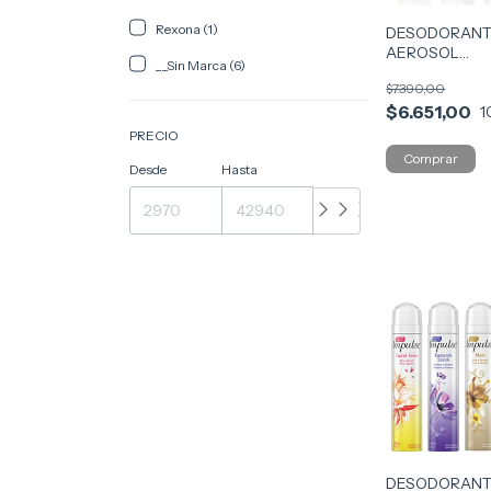
Rexona (1)
DESODORANT
AEROSOL
__Sin Marca (6)
ANTITRANSPI
$7.390,00
$6.651,00
1
PRECIO
Desde
Hasta
DESODORANT