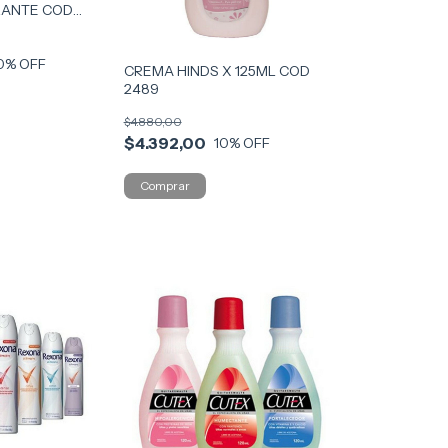
RANTE COD
0
% OFF
CREMA HINDS X 125ML COD
2489
$4.880,00
$4.392,00
10
% OFF