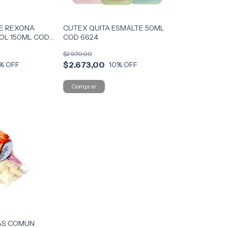
E REXONA
CUTEX QUITA ESMALTE 50ML
OL 150ML COD
COD 6624
$2.970,00
$2.673,00
% OFF
10
% OFF
AS COMUN