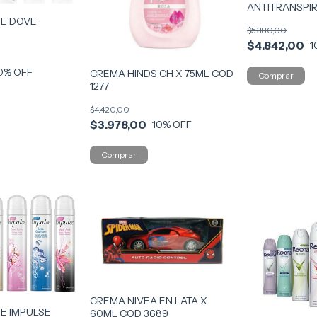
ANTITRANSPI
4468
E DOVE
$5.380,00
$4.842,00
1
RANTE COD 8141
0
% OFF
CREMA HINDS CH X 75ML COD
1277
$4.420,00
$3.978,00
10
% OFF
CREMA NIVEA EN LATA X
E IMPULSE
60ML COD 3689