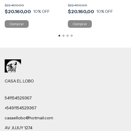
30431 MENTA
30431 CELEST
$22.400,00
$22.400,00
$20.160,00
$20.160,00
10
% OFF
10
% OFF
CASA EL LOBO
541154529367
+5491154529367
casaellobo@hotmail.com
AV JUJUY 1274