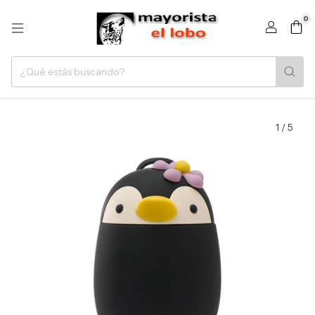
0
1
/
5