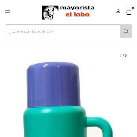
0
1
/
2