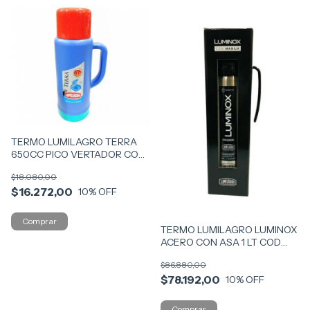
TERMO LUMILAGRO TERRA
650CC PICO VERTADOR COD
T0042
$18.080,00
$16.272,00
10
% OFF
TERMO LUMILAGRO LUMINOX
ACERO CON ASA 1 LT COD
T0377
$86.880,00
$78.192,00
10
% OFF