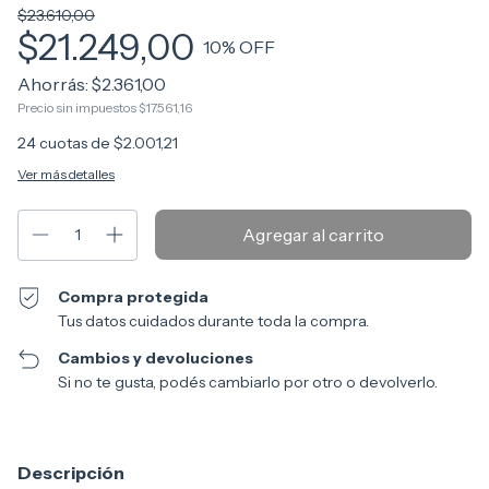
$23.610,00
$21.249,00
10
% OFF
Ahorrás:
$2.361,00
Precio sin impuestos
$17.561,16
24
cuotas de
$2.001,21
Ver más detalles
Compra protegida
Tus datos cuidados durante toda la compra.
Cambios y devoluciones
Si no te gusta, podés cambiarlo por otro o devolverlo.
Descripción