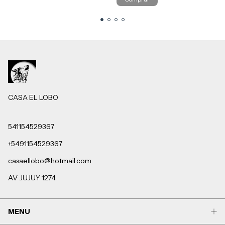
CASA EL LOBO
541154529367
+5491154529367
casaellobo@hotmail.com
AV JUJUY 1274
MENU