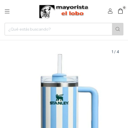
0
1
/
4