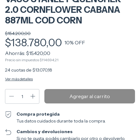
2.0 CORNFLOWER CABANA
887ML COD CORN
$154.200,00
$138.780,00
10
% OFF
Ahorrás:
$15.420,00
Precio sin impuestos
$114.694,21
24
cuotas de
$13.070,18
Ver más detalles
Compra protegida
Tus datos cuidados durante toda la compra.
Cambios y devoluciones
Si no te gusta, podés cambiarlo por otro o devolverlo.